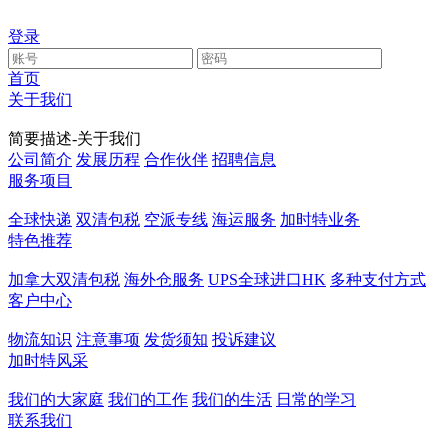
登录
首页
关于我们
简要描述-关于我们
公司简介
发展历程
合作伙伴
招聘信息
服务项目
全球快递
双清包税
空派专线
海运服务
加时特业务
特色推荐
加拿大双清包税
海外仓服务
UPS全球进口HK
多种支付方式
客户中心
物流知识
注意事项
发货须知
投诉建议
加时特风采
我们的大家庭
我们的工作
我们的生活
日常的学习
联系我们