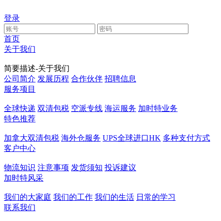
登录
首页
关于我们
简要描述-关于我们
公司简介
发展历程
合作伙伴
招聘信息
服务项目
全球快递
双清包税
空派专线
海运服务
加时特业务
特色推荐
加拿大双清包税
海外仓服务
UPS全球进口HK
多种支付方式
客户中心
物流知识
注意事项
发货须知
投诉建议
加时特风采
我们的大家庭
我们的工作
我们的生活
日常的学习
联系我们