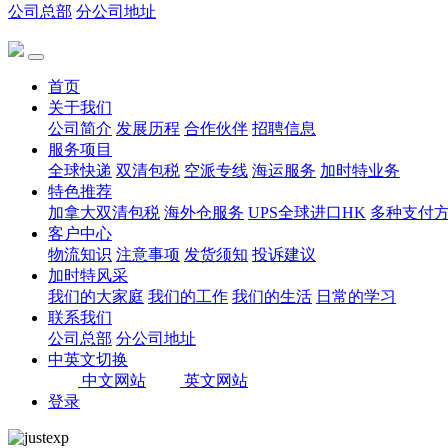
公司总部
分公司地址
首页
关于我们
公司简介
发展历程
合作伙伴
招聘信息
服务项目
全球快递
双清包税
空派专线
海运服务
加时特业务
特色推荐
加拿大双清包税
海外仓服务
UPS全球进口HK
多种支付
客户中心
物流知识
注意事项
发货须知
投诉建议
加时特风采
我们的大家庭
我们的工作
我们的生活
日常的学习
联系我们
公司总部
分公司地址
中英文切换
中文网站
英文网站
登录