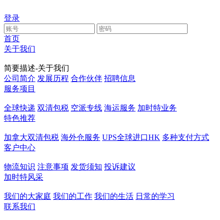
登录
首页
关于我们
简要描述-关于我们
公司简介
发展历程
合作伙伴
招聘信息
服务项目
全球快递
双清包税
空派专线
海运服务
加时特业务
特色推荐
加拿大双清包税
海外仓服务
UPS全球进口HK
多种支付方式
客户中心
物流知识
注意事项
发货须知
投诉建议
加时特风采
我们的大家庭
我们的工作
我们的生活
日常的学习
联系我们