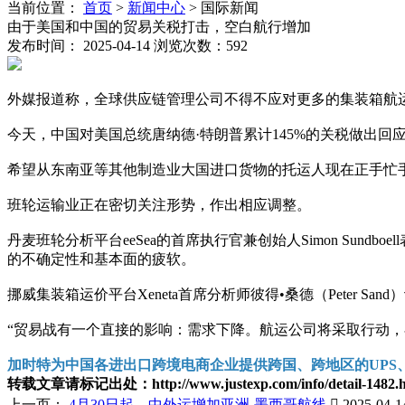
当前位置：
首页
>
新闻中心
>
国际新闻
由于美国和中国的贸易关税打击，空白航行增加
发布时间： 2025-04-14
浏览次数：592
外媒报道称，全球供应链管理公司不得不应对更多的集装箱航
今天，中国对美国总统唐纳德·特朗普累计145%的关税做出回
希望从东南亚等其他制造业大国进口货物的托运人现在正手忙
班轮运输业正在密切关注形势，作出相应调整。
丹麦班轮分析平台eeSea的首席执行官兼创始人Simon Sund
的不确定性和基本面的疲软。
挪威集装箱运价平台Xeneta首席分析师彼得•桑德（Peter 
“贸易战有一个直接的影响：需求下降。航运公司将采取行动，
加时特为中国各进出口跨境电商企业提供跨国、跨地区的UPS、
转载文章请标记出处：http://www.justexp.com/info/detail-1482.h
上一页：
4月30日起，中外运增加亚洲-墨西哥航线

2025-04-1